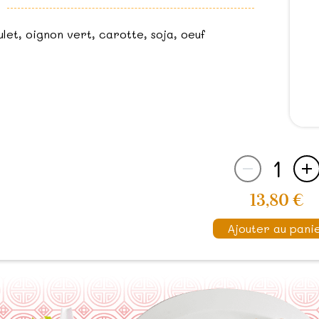
ulet, oignon vert, carotte, soja, oeuf
1
13,80 €
Ajouter au pani