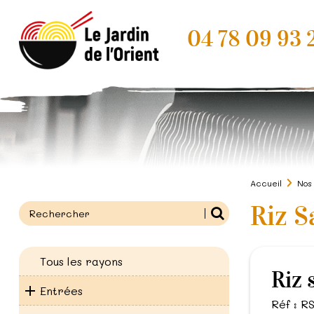
04 78 09 93 
Accueil
Nos
Riz S
Tous les rayons
Riz
Entrées
Réf : R