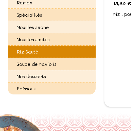
Ramen
13,80 €
riz , po
Spécialités
Nouilles sèche
Nouilles sautés
Riz Sauté
Soupe de raviolis
Nos desserts
Boissons