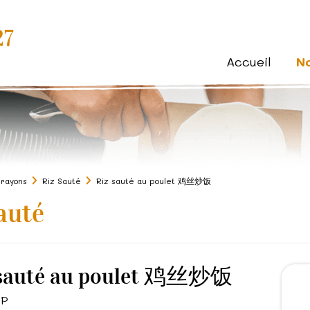
27
Accueil
N
 rayons
Riz Sauté
Riz sauté au poulet 鸡丝炒饭
auté
 sauté au poulet 鸡丝炒饭
SP