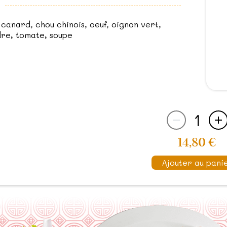
canard, chou chinois, oeuf, oignon vert,
re, tomate, soupe
1
14,80 €
Ajouter au pani