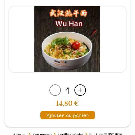
1
14,80 €
Ajouter au panier
Accueil
Nos rayons
Nouilles sèche
Wu Han 武汉热干面